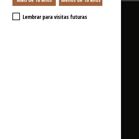
Lembrar para visitas futuras
Contactos
geral@amicisgin.com
(+351) 211 339 057 *
* Chamada para a rede fixa nacional
Parque Industrial de Taveiro, Lote 8
3045-508 Taveiro, Coimbra
Política de Privacidade e Cookies
Termos e Condições
Uma marca